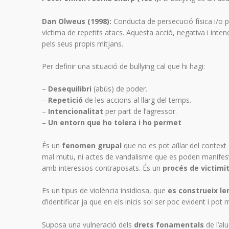
Dan Olweus (1998):
Conducta de persecució física i/o p
víctima de repetits atacs. Aquesta acció, negativa i intenc
pels seus propis mitjans.
Per definir una situació de bullying cal que hi hagi:
–
Desequilibri
(abús) de poder.
–
Repetició
de les accions al llarg del temps.
–
Intencionalitat
per part de l’agressor.
–
Un entorn que ho tolera i ho permet
És un
fenomen grupal
que no es pot aïllar del contex
mal mutu, ni actes de vandalisme que es poden manifesta
amb interessos contraposats. És un
procés de victimi
Es un tipus de violència insidiosa, que
es construeix l
d’identificar ja que en els inicis sol ser poc evident i po
Suposa una vulneració dels
drets fonamentals
de l’al