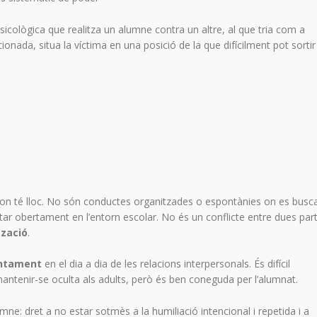
sicològica que realitza un alumne contra un altre, al que tria com a
ionada, situa la víctima en una posició de la que difícilment pot sortir
t on té lloc. No són conductes organitzades o espontànies on es busca
r obertament en l’entorn escolar. No és un conflicte entre dues par
tzació
.
entament
en el dia a dia de les relacions interpersonals. És difícil
t mantenir-se oculta als adults, però és ben coneguda per l’alumnat.
umne: dret a no estar sotmès a la humiliació intencional i repetida i a