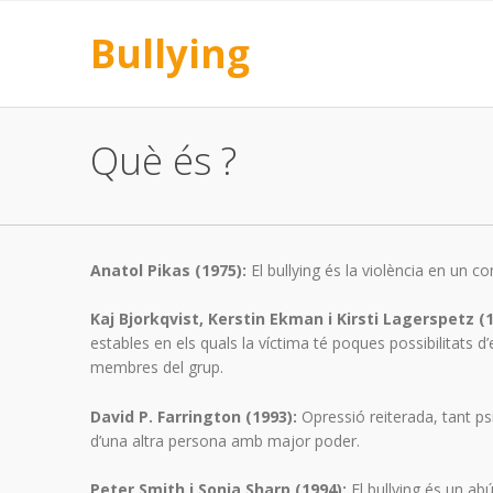
Bullying
Què és ?
Anatol Pikas (1975):
El bullying és la violència en un co
Kaj Bjorkqvist, Kerstin Ekman i Kirsti Lagerspetz (
estables en els quals la víctima té poques possibilitats d’
membres del grup.
David P. Farrington (1993):
Opressió reiterada, tant p
d’una altra persona amb major poder.
Peter Smith i Sonia Sharp (1994):
El bullying és un ab