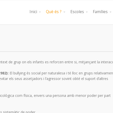
Inici
Què és ?
Escoles
Famílies
ntext de grup on els infants es reforcen entre si, mitjançant la interacc
1982):
El bullying és social per naturalesa i té lloc en grups relativamen
evitar els seus assetjadors i l’agressor sovint obté el suport d’altres
sicològica com física, envers una persona amb menor poder per part
ús sistemàtic de poder