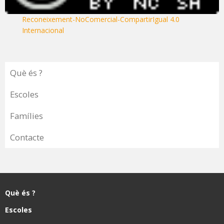
Reconeixement-NoComercial-CompartirIgual 4.0
Internacional
Què és ?
Escoles
Famílies
Contacte
Què és ?
Escoles