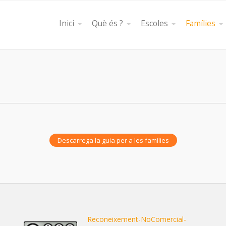
Inici
Què és ?
Escoles
Famílies
Descarrega la guia per a les famílies
Reconeixement-NoComercial-